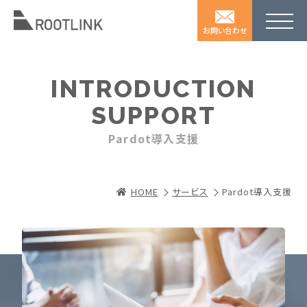
お問い合わせ
I
N
T
R
O
D
U
C
T
I
O
N
S
U
P
P
O
R
T
P
a
r
d
o
t
導
入
支
援
HOME
サービス
Pardot導入支援